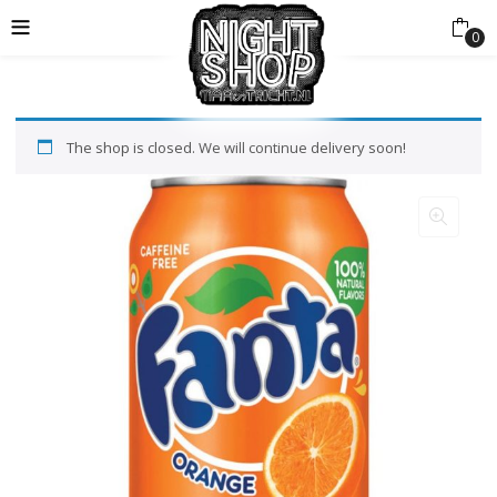
0
The shop is closed. We will continue delivery soon!