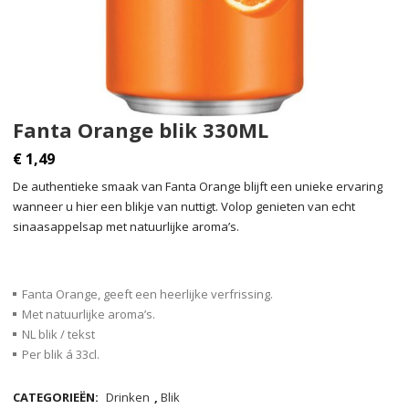
Fanta Orange blik 330ML
€
1,49
De authentieke smaak van Fanta Orange blijft een unieke ervaring
wanneer u hier een blikje van nuttigt. Volop genieten van echt
sinaasappelsap met natuurlijke aroma’s.
Fanta Orange, geeft een heerlijke verfrissing.
Met natuurlijke aroma’s.
NL blik / tekst
Per blik á 33cl.
CATEGORIEËN:
Drinken
,
Blik