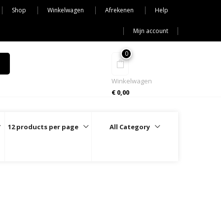
Shop
Winkelwagen
Afrekenen
Help
Mijn account
0
Winkelwagen
€
0,00
12 products per page
All Category