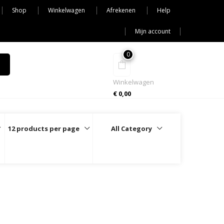
Shop
Winkelwagen
Afrekenen
Help
Mijn account
0
Winkelwagen
€
0,00
12 products per page
All Category