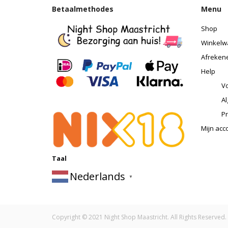
Betaalmethodes
Menu
Shop
Winkelw
Afreken
Help
Vo
A
Pr
Mijn acc
Taal
Nederlands
▼
Copyright © 2021 Night Shop Maastricht. All Rights Reserved.