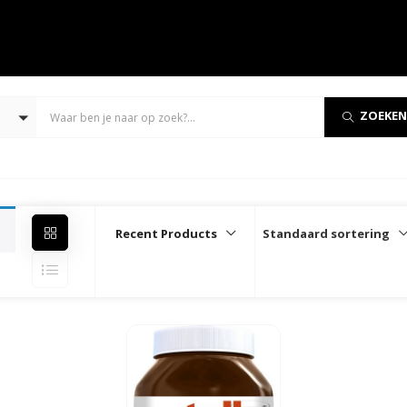
ZOEKEN
Recent Products
Standaard sortering