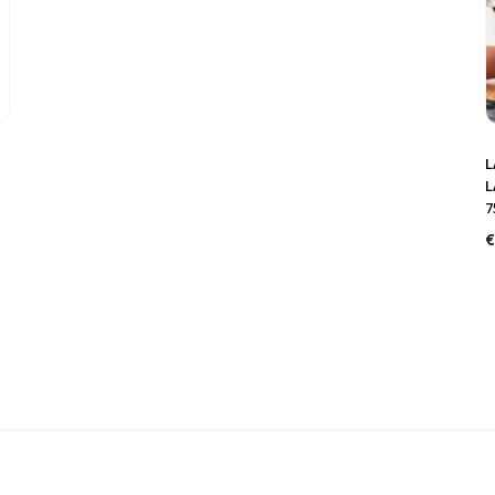
L
L
7
€