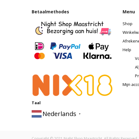
Betaalmethodes
Menu
Shop
Winkelw
Afreken
Help
Vo
A
Pr
Mijn acc
Taal
Nederlands
▼
Copyright © 2021 Night Shop Maastricht. All Rights Reserved.