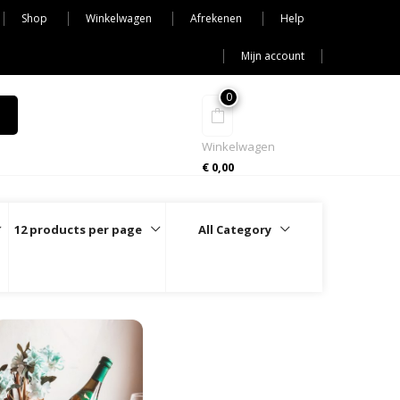
Shop
Winkelwagen
Afrekenen
Help
Mijn account
0
Winkelwagen
€
0,00
12 products per page
All Category