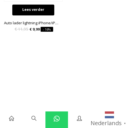
Lees verder
Auto lader lightning iPhone/iPad
Oorspronkelijke
Huidige
€
11,95
€
9,99
- 16%
prijs
prijs
was:
is:
€ 11,95.
€ 9,99.
Nederlands
▼